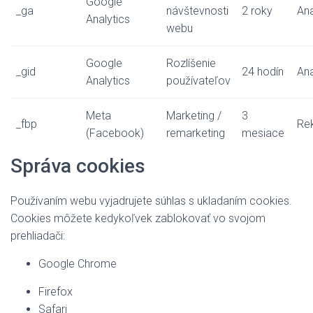
Google
_ga
návštevnosti
2 roky
Ana
Analytics
webu
Google
Rozlíšenie
_gid
24 hodín
Ana
Analytics
používateľov
Meta
Marketing /
3
_fbp
Re
(Facebook)
remarketing
mesiace
Správa cookies
Používaním webu vyjadrujete súhlas s ukladaním cookies.
Cookies môžete kedykoľvek zablokovať vo svojom
prehliadači:
Google Chrome
Firefox
Safari