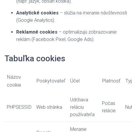
(napr. jazyk, obsah košíka).
Analytické cookies
– slúžia na meranie návštevnosti
(Google Analytics).
Reklamné cookies
– optimalizujú zobrazovanie
reklám (Facebook Pixel, Google Ads).
Tabuľka cookies
Názov
Poskytovateľ
Účel
Platnosť
Ty
cookie
Udržiava
Počas
PHPSESSID
Web stránka
reláciu
Nu
relácie
používateľa
Meranie