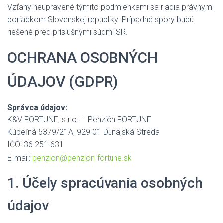
Vzťahy neupravené týmito podmienkami sa riadia právnym
poriadkom Slovenskej republiky. Prípadné spory budú
riešené pred príslušnými súdmi SR.
OCHRANA OSOBNÝCH
ÚDAJOV (GDPR)
Správca údajov:
K&V FORTUNE, s.r.o. – Penzión FORTUNE
Kúpeľná 5379/21A, 929 01 Dunajská Streda
IČO: 36 251 631
E-mail:
penzion@penzion-fortune.sk
1. Účely spracúvania osobných
údajov